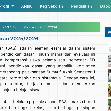
Profil
ANBK
Skip to main content
Keg Sekolah
Pendidikan
Dapo
l SAS 1 Tahun Pelajaran 2025/2026
P
jaran 2025/2026
er (SAS) adalah elemen esensial dalam sistem
endidikan dasar. Tujuan utama dari evaluasi ini
an kompetensi siswa selama satu semester. SD
tusi pendidikan dasar yang memiliki komitmen
 merancang pelaksanaan Sumatif Akhir Semester 1
ra terorganisir dan sistematis. Dengan cara ini,
gan teratur, berjalan mulus, dan memberikan
majuan belajar siswa.
 latar belakang pelaksanaan SAS, maksud dari
tuk tiap tingkat kelas, serta berbagai persiapan