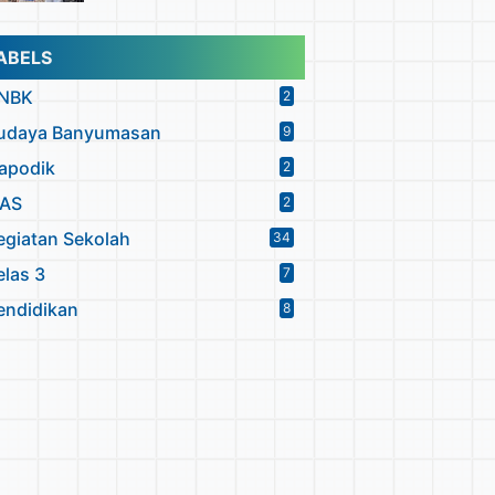
ABELS
NBK
2
udaya Banyumasan
9
apodik
2
PAS
2
egiatan Sekolah
34
elas 3
7
endidikan
8