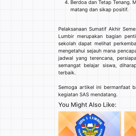
Berdoa dan Tetap Tenang. M
matang dan sikap positif.
Pelaksanaan Sumatif Akhir Seme
Lumbir merupakan bagian pentin
sekolah dapat melihat perkemb
mengetahui sejauh mana pencapa
jadwal yang terencana, persiap
semangat belajar siswa, dihara
terbaik.
Semoga artikel ini bermanfaat 
kegiatan SAS mendatang.
Facebook
X.com
WhatsA
You Might Also Like: