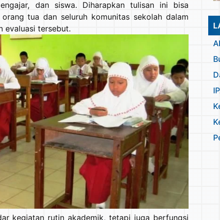
engajar, dan siswa. Diharapkan tulisan ini bisa
 orang tua dan seluruh komunitas sekolah dalam
L
evaluasi tersebut.
A
B
D
I
K
K
P
r kegiatan rutin akademik, tetapi juga berfungsi