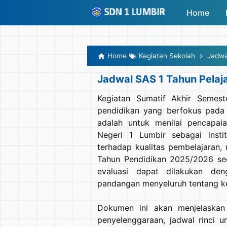
-->
Home
Home
Kegiatan Sekolah
Jadwa
Jadwal SAS 1 Tahun Pela
Kegiatan Sumatif Akhir Semest
pendidikan yang berfokus pada p
adalah untuk menilai pencapai
Negeri 1 Lumbir sebagai insti
terhadap kualitas pembelajaran,
Tahun Pendidikan 2025/2026 seca
evaluasi dapat dilakukan den
pandangan menyeluruh tentang ke
Dokumen ini akan menjelaskan
penyelenggaraan, jadwal rinci un