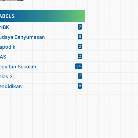
ABELS
NBK
2
udaya Banyumasan
9
apodik
2
PAS
2
egiatan Sekolah
34
elas 3
7
endidikan
8