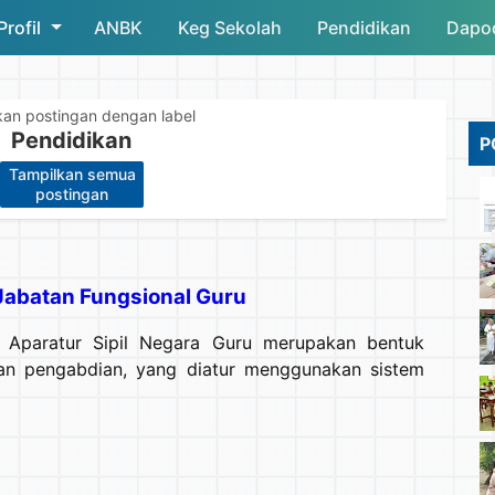
Profil
ANBK
Skip to main content
Keg Sekolah
Pendidikan
Dapo
kan postingan dengan label
Pendidikan
P
Tampilkan semua
.
postingan
Jabatan Fungsional Guru
k Aparatur Sipil Negara Guru merupakan bentuk
an pengabdian, yang diatur menggunakan sistem