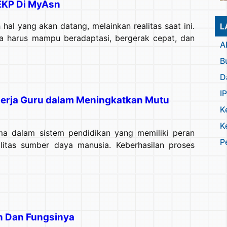
 EKP Di MyAsn
 hal yang akan datang, melainkan realitas saat ini.
L
ta harus mampu beradaptasi, bergerak cepat, dan
A
B
D
I
nerja Guru dalam Meningkatkan Mutu
K
K
 dalam sistem pendidikan yang memiliki peran
P
itas sumber daya manusia. Keberhasilan proses
 Dan Fungsinya