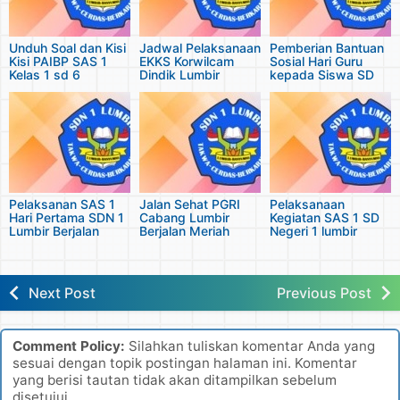
Unduh Soal dan Kisi
Jadwal Pelaksanaan
Pemberian Bantuan
Kisi PAIBP SAS 1
EKKS Korwilcam
Sosial Hari Guru
Kelas 1 sd 6
Dindik Lumbir
kepada Siswa SD
Negeri 1 Lumbir
Pelaksanan SAS 1
Jalan Sehat PGRI
Pelaksanaan
Hari Pertama SDN 1
Cabang Lumbir
Kegiatan SAS 1 SD
Lumbir Berjalan
Berjalan Meriah
Negeri 1 lumbir
Lancar
Next Post
Previous Post
Comment Policy:
Silahkan tuliskan komentar Anda yang
sesuai dengan topik postingan halaman ini. Komentar
yang berisi tautan tidak akan ditampilkan sebelum
disetujui.