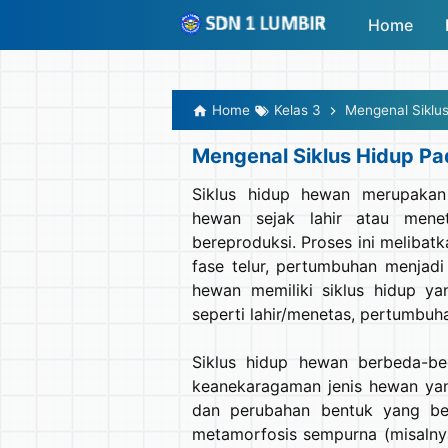
-->
Home
Home
Kelas 3
Mengenal Siklu
Mengenal Siklus Hidup P
Siklus hidup hewan merupakan
hewan sejak lahir atau men
bereproduksi. Proses ini melibatk
fase telur, pertumbuhan menjadi
hewan memiliki siklus hidup ya
seperti lahir/menetas, pertumbuha
Siklus hidup hewan berbeda-be
keanekaragaman jenis hewan yan
dan perubahan bentuk yang be
metamorfosis sempurna (misalny