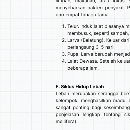
limbah, makanan, atau lokasi
menyebarkan bakteri penyakit. Pr
dari empat tahap utama:
Telur. Induk lalat biasanya
membusuk, seperti sampah,
Larva (Belatung). Keluar dar
berlangsung 3–5 hari.
Pupa. Larva berubah menjadi
Lalat Dewasa. Setelah keluar
beberapa jam.
E. Siklus Hidup Lebah
Lebah merupakan serangga bers
kelompok, menghasilkan madu, b
sangat penting bagi keseimbang
penjelasan lengkap tentang s
mellifera):