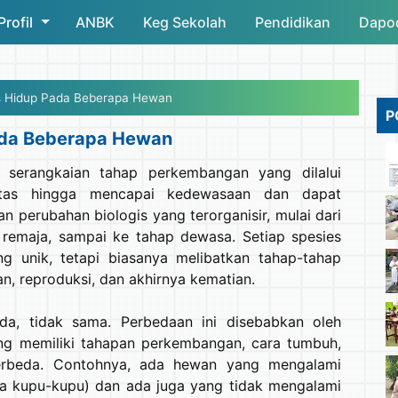
Profil
ANBK
Skip to main content
Keg Sekolah
Pendidikan
Dapo
s Hidup Pada Beberapa Hewan
P
ada Beberapa Hewan
 serangkaian tahap perkembangan yang dilalui
etas hingga mencapai kedewasaan dan dapat
an perubahan biologis yang terorganisir, mulai dari
 remaja, sampai ke tahap dewasa. Setiap spesies
ng unik, tetapi biasanya melibatkan tahap-tahap
n, reproduksi, dan akhirnya kematian.
da, tidak sama. Perbedaan ini disebabkan oleh
g memiliki tahapan perkembangan, cara tumbuh,
rbeda. Contohnya, ada hewan yang mengalami
a kupu-kupu) dan ada juga yang tidak mengalami