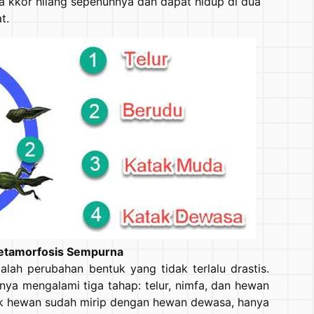
 kkor hilang sepenuhnya dan dapat hidup di dua
t.
Metamorfosis Sempurna
lah perubahan bentuk yang tidak terlalu drastis.
nya mengalami tiga tahap: telur, nimfa, dan hewan
uk hewan sudah mirip dengan hewan dewasa, hanya