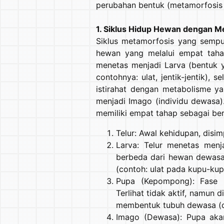
perubahan bentuk (metamorfosis
1. Siklus Hidup Hewan dengan 
Siklus metamorfosis yang sempu
hewan yang melalui empat tahap
menetas menjadi Larva (bentuk 
contohnya: ulat, jentik-jentik),
istirahat dengan metabolisme ya
menjadi Imago (individu dewasa
memiliki empat tahap sebagai beri
Telur: Awal kehidupan, disi
Larva: Telur menetas menj
berbeda dari hewan dewasa
(contoh: ulat pada kupu-kupu
Pupa (Kepompong): Fase i
Terlihat tidak aktif, namun 
membentuk tubuh dewasa (
Imago (Dewasa): Pupa aka