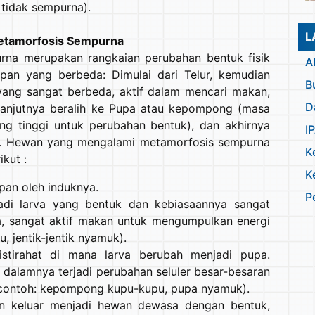
 tidak sempurna).
L
Metamorfosis Sempurna
rna merupakan rangkaian perubahan bentuk fisik
A
an yang berbeda: Dimulai dari Telur, kemudian
B
yang sangat berbeda, aktif dalam mencari makan,
D
 selanjutnya beralih ke Pupa atau kepompong (masa
ng tinggi untuk perubahan bentuk), dan akhirnya
I
). Hewan yang mengalami metamorfosis sempurna
K
kut :
K
mpan oleh induknya.
P
adi larva yang bentuk dan kebiasaannya sangat
, sangat aktif makan untuk mengumpulkan energi
, jentik-jentik nyamuk).
stirahat di mana larva berubah menjadi pupa.
di dalamnya terjadi perubahan seluler besar-besaran
contoh: kepompong kupu-kupu, pupa nyamuk).
n keluar menjadi hewan dewasa dengan bentuk,