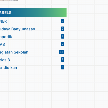
ABELS
NBK
2
udaya Banyumasan
9
apodik
2
PAS
2
egiatan Sekolah
34
elas 3
7
endidikan
8