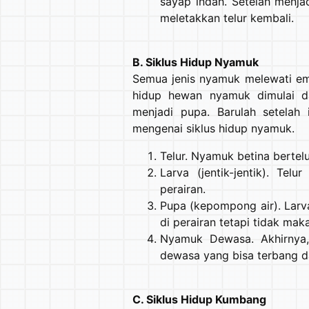
sayap indah. Setelah menj
meletakkan telur kembali.
B. Siklus Hidup Nyamuk
Semua jenis nyamuk melewati emp
hidup hewan nyamuk dimulai dar
menjadi pupa. Barulah setelah 
mengenai siklus hidup nyamuk.
Telur. Nyamuk betina bertelu
Larva (jentik-jentik). Te
perairan.
Pupa (kepompong air). Lar
di perairan tetapi tidak mak
Nyamuk Dewasa. Akhirnya
dewasa yang bisa terbang d
C. Siklus Hidup Kumbang